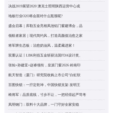
决战2019展望2020 澳克士照明陕西运营中心成
地板行业O2O将会面对什么瓶颈呢?
盛会启幕｜库勒五金亮相凤池铝门窗建博会，品
领航者家居｜现代简约风，打造高颜值治愈之家
将军牌生态板：治愈奶油风，温柔藏进家！
双重认证丨LBK利佰五金斩获法国FDA设计奖、
张灿×孙建亚×赵睿领衔，皇派门窗2026 岭南印
航天智造（厦门）研究院收购上市公司“白虹软
百图快锁：一拧定乾坤，中国快锁支架·发明王
椅将军：品质底线，寸步不让，一把经得起严苛考
凤明钢门：双料十大品牌，一门守好全家安稳