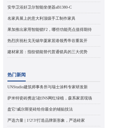
安华卫浴好卫尔智能坐便器aB1380-C
名家具展上的意大利顶级手工制作家具
果加推出家用智能锁F2，哪些功能亮点值得期待
热烈庆祝杜戈无锡华厦家居港领秀帝谷重装开
建材家居：指纹锁能替代普通锁具的三大优势
热门新闻
UNStudio建筑师事务所与瑞士涂料专家研发新
萨米特瓷砖携这5款INS网红绿植，森系家居现场
盘它!威尔斯瓷砖给你最全的铺贴技法
严选力量 | 1!2!3!打造品牌新形象，严选砖家