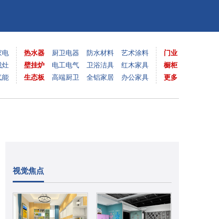
家电
热水器
厨卫电器
防水材料
艺术涂料
门业
成灶
壁挂炉
电工电气
卫浴洁具
红木家具
橱柜
气能
生态板
高端厨卫
全铝家居
办公家具
更多
视觉焦点