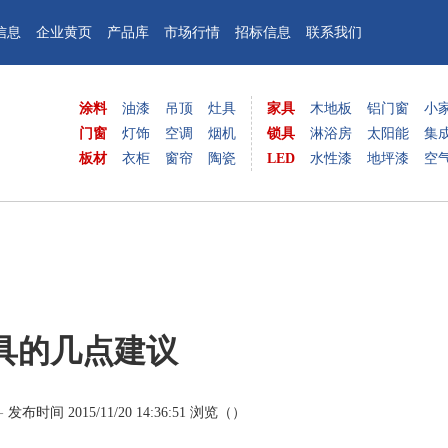
信息
企业黄页
产品库
市场行情
招标信息
联系我们
涂料
油漆
吊顶
灶具
家具
木地板
铝门窗
小
门窗
灯饰
空调
烟机
锁具
淋浴房
太阳能
集
板材
衣柜
窗帘
陶瓷
LED
水性漆
地坪漆
空
具的几点建议
--
发布时间 2015/11/20 14:36:51 浏览（
）