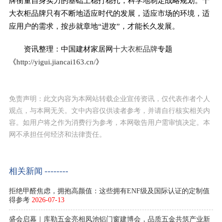
牌衡量自身实力的基础上稳打稳扎，科学地制定战略规划。十
大衣柜品牌只有不断地适应时代的发展，适应市场的环境，适
应用户的需求，按步就章地“进攻”，才能长久发展。
资讯整理：中国建材家居网
十大衣柜品牌
专题
《
http://yigui.jiancai163.cn/
》
免责声明：此文内容为本网站转载企业宣传资讯，仅代表作者个人
观点，与本网无关。文中内容仅供读者参考，并请自行核实相关内
容。如用户将之作为消费行为参考，本网敬告用户需审慎决定。本
网不承担任何经济和法律责任。
相关新闻 --------
拒绝甲醛焦虑，拥抱高颜值：这些拥有ENF级及国际认证的定制值
得参考
2026-07-13
盛会启幕｜库勒五金亮相凤池铝门窗建博会，品质五金共筑产业新