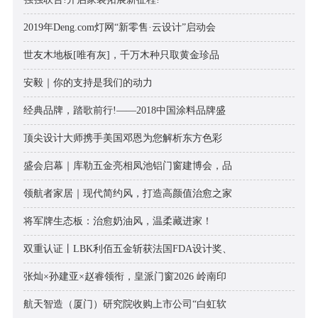
2019年Deng.com灯网“新零售·云设计”启动会
世友木地板[唯有灰]，千万木种只取黄金珍品
安毅｜你的支持是我们的动力
经典品牌，踏歌前行!——2018中国涂料品牌盛
顶尖设计大师携手美国邓恩为您解析东方色彩
盛会启幕｜库勒五金亮相凤池铝门窗建博会，品
领航者家居｜现代简约风，打造高颜值治愈之家
将军牌生态板：治愈奶油风，温柔藏进家！
双重认证丨LBK利佰五金斩获法国FDA设计奖、
张灿×孙建亚×赵睿领衔，皇派门窗2026 岭南印
航天智造（厦门）研究院收购上市公司“白虹软