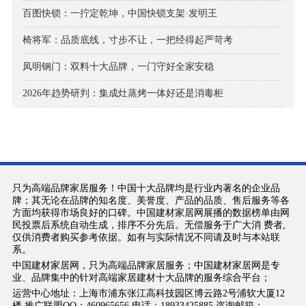
百图快锁：一拧定乾坤，中国快锁支架·发明王
椅将军：品质底线，寸步不让，一把经得起严苛考
凤明钢门：双料十大品牌，一门守好全家安稳
2026年趋势研判：集成灶蒸烤一体好还是消毒柜
只为高端品牌家居服务！中国十大品牌均是行业内著名的企业品
牌；其无论在品牌的知名度、美誉度、产品的品质、售后服务等各
方面均获得市场良好的口碑。中国建材家居网展播的数据榜单由网
民投票后系统自动生成，排序不分先后。无偿服务于广大消 费者,
仅供消费者购买参考依据。如有与实际情况不同请及时与本站联
系。
中国建材家居网，只为高端品牌家居服务；中国建材家居网是专
业、品牌集中的针对高端家居建材十大品牌的服务综合平台；
运营中心地址：上海市浦东张江高科技园区博云路2号浦软大厦12
楼 推广联盟QQ：460965656 电话：18933425885 咨询邮箱：