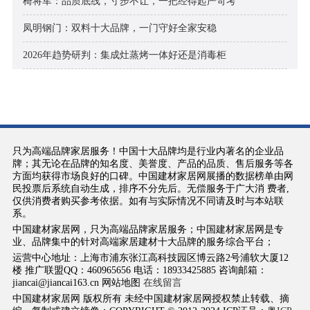
椅将军：品质底线，寸步不让，一把经得起严苛考
凤明钢门：双料十大品牌，一门守好全家安稳
2026年趋势研判：集成灶蒸烤一体好还是消毒柜
只为高端品牌家居服务！中国十大品牌均是行业内著名的企业品
牌；其无论在品牌的知名度、美誉度、产品的品质、售后服务等各
方面均获得市场良好的口碑。中国建材家居网展播的数据榜单由网
民投票后系统自动生成，排序不分先后。无偿服务于广大消 费者,
仅供消费者购买参考依据。如有与实际情况不同请及时与本站联
系。
中国建材家居网，只为高端品牌家居服务；中国建材家居网是专
业、品牌集中的针对高端家居建材十大品牌的服务综合平台；
运营中心地址：上海市浦东张江高科技园区博云路2号浦软大厦12
楼 推广联盟QQ：460965656 电话：18933425885 咨询邮箱：
jiancai@jiancai163.cn 网站地图
在线留言
中国建材家居网 版权所有 未经中国建材家居网授权禁止转载、摘