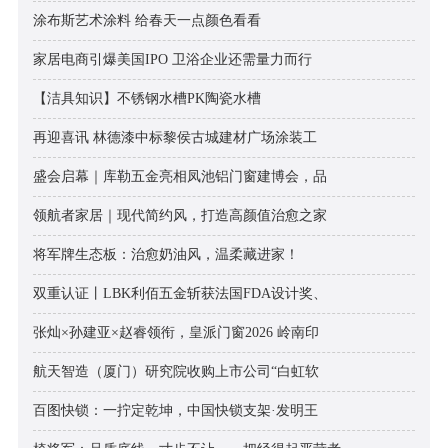
涂布斯艺术涂料 给春天一点颜色看看
家居电商引爆美国IPO 卫浴企业还需量力而行
【洁具知识】不锈钢水槽PK陶瓷水槽
再迎喜讯 林德漆中标黎侯古城建材广场涂装工
盛会启幕｜库勒五金亮相凤池铝门窗建博会，品
领航者家居｜现代简约风，打造高颜值治愈之家
将军牌生态板：治愈奶油风，温柔藏进家！
双重认证丨LBK利佰五金斩获法国FDA设计奖、
张灿×孙建亚×赵睿领衔，皇派门窗2026 岭南印
航天智造（厦门）研究院收购上市公司“白虹软
百图快锁：一拧定乾坤，中国快锁支架·发明王