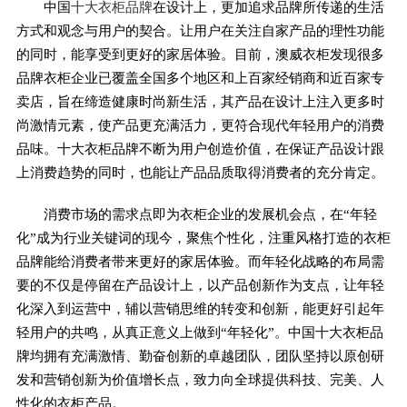
中国
十大衣柜品牌
在设计上，更加追求品牌所传递的生活
方式和观念与用户的契合。让用户在关注自家产品的理性功能
的同时，能享受到更好的家居体验。目前，澳威衣柜发现很多
品牌衣柜企业已覆盖全国多个地区和上百家经销商和近百家专
卖店，旨在缔造健康时尚新生活，其产品在设计上注入更多时
尚激情元素，使产品更充满活力，更符合现代年轻用户的消费
品味。十大衣柜品牌不断为用户创造价值，在保证产品设计跟
上消费趋势的同时，也能让产品品质取得消费者的充分肯定。
消费市场的需求点即为衣柜企业的发展机会点，在“年轻
化”成为行业关键词的现今，聚焦个性化，注重风格打造的衣柜
品牌能给消费者带来更好的家居体验。而年轻化战略的布局需
要的不仅是停留在产品设计上，以产品创新作为支点，让年轻
化深入到运营中，辅以营销思维的转变和创新，能更好引起年
轻用户的共鸣，从真正意义上做到“年轻化”。中国十大衣柜品
牌均拥有充满激情、勤奋创新的卓越团队，团队坚持以原创研
发和营销创新为价值增长点，致力向全球提供科技、完美、人
性化的衣柜产品。