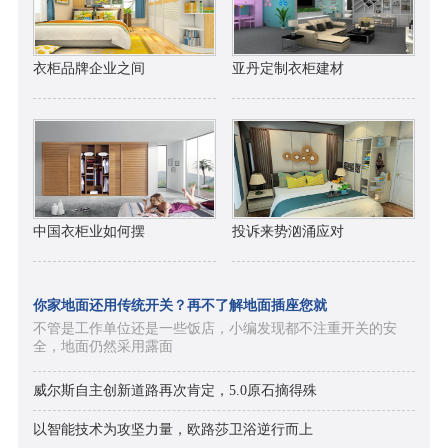
衣柜品牌企业之间
亚丹定制衣柜建材
中国衣柜业如何摆
投诉来势汹涌应对
你家地面还用传统开关？再不了解地面插座您就
不管是工作单位还是一些饭店，小编发现都不注重开关的安
全，地面仍然采用露面
威尔斯自主创新道路再次肯定，5.0原石摘得殊
以智能技术为攻坚力量，欧路莎卫浴逆行而上