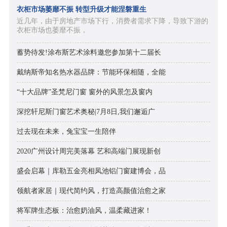
衣柜市场萎靡不振 转型升级才能涅磐重生
近几年，由于房地产市场下行，消费者需求下降，导致下游的
衣柜市场也萎靡不振，
蓄势待发!涂布斯艺术涂料邀您参加第十二届长
戴纳斯帝知名热水器品牌：节能环保相随，全能
“十大品牌”圣梵尼门窗 窗外的风景怎及窗内
深挖轩尼斯门窗艺术奥秘|7月8日,我们邂逅广
过去现在未来，兔宝宝一生陪伴
2020广州设计周完美落幕 艺和高端门展现新创
盛会启幕｜库勒五金亮相凤池铝门窗建博会，品
领航者家居｜现代简约风，打造高颜值治愈之家
将军牌生态板：治愈奶油风，温柔藏进家！