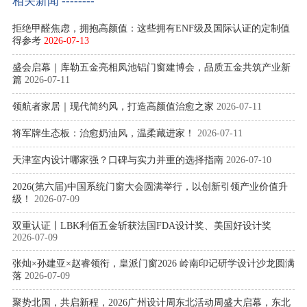
相关新闻 --------
拒绝甲醛焦虑，拥抱高颜值：这些拥有ENF级及国际认证的定制值
得参考
2026-07-13
盛会启幕｜库勒五金亮相凤池铝门窗建博会，品质五金共筑产业新
篇
2026-07-11
领航者家居｜现代简约风，打造高颜值治愈之家
2026-07-11
将军牌生态板：治愈奶油风，温柔藏进家！
2026-07-11
天津室内设计哪家强？口碑与实力并重的选择指南
2026-07-10
2026(第六届)中国系统门窗大会圆满举行，以创新引领产业价值升
级！
2026-07-09
双重认证丨LBK利佰五金斩获法国FDA设计奖、美国好设计奖
2026-07-09
张灿×孙建亚×赵睿领衔，皇派门窗2026 岭南印记研学设计沙龙圆满
落
2026-07-09
聚势北国，共启新程，2026广州设计周东北活动周盛大启幕，东北