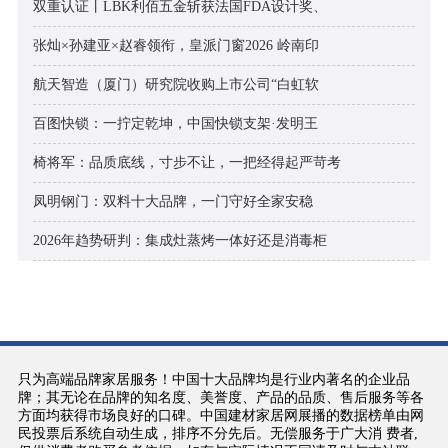
双重认证丨LBK利佰五金斩获法国FDA设计奖、
张灿×孙建亚×赵睿领衔，皇派门窗2026 岭南印
航天智造（厦门）研究院收购上市公司“白虹软
百图快锁：一拧定乾坤，中国快锁支架·发明王
椅将军：品质底线，寸步不让，一把经得起严苛考
凤明钢门：双料十大品牌，一门守好全家安稳
2026年趋势研判：集成灶蒸烤一体好还是消毒柜
只为高端品牌家居服务！中国十大品牌均是行业内著名的企业品
牌；其无论在品牌的知名度、美誉度、产品的品质、售后服务等各
方面均获得市场良好的口碑。中国建材家居网展播的数据榜单由网
民投票后系统自动生成，排序不分先后。无偿服务于广大消 费者,